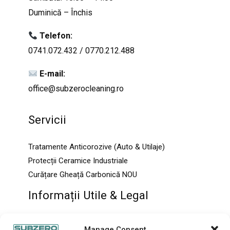
Duminică – Închis
Telefon:
0741.072.432
/
0770.212.488
E-mail:
office@subzerocleaning.ro
Servicii
Tratamente Anticorozive (Auto & Utilaje)
Protecții Ceramice Industriale
Curățare Gheață Carbonică NOU
Informații Utile & Legal
Despre Noi
Manage Consent