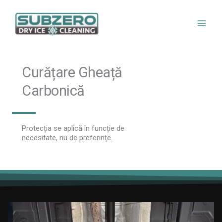
Skip
to
content
Curățare Gheață
Carbonică
Protecția se aplică în funcție de
necesitate, nu de preferințe.