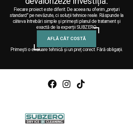
devalorizeze investiția.
Fiecare proiect este diferit. De aceea nu oferim „prețuri
standard” pe nevăzute, ci soluții tehnice reale. Răspunde la
câteva întrebări simple și primești planul de tratament și
exactă de la experții SUBZERO.
AFLĂ CÂT COSTĂ
Primești o evaluare tehnică și un preț corect. Fără obligații.