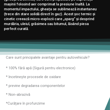
mașinii folosind aer comprimat la presiune înaltă. La
momentul impactului, gheața se sublimează instantaneu
(trece din stare solidă direct în gaz). Acest șoc termic și
cinetic creează micro-explozii care „sparg” și desprind
murdăria, uleiul, grăsimea sau bitumul, lăsând piesa
perfect curată.
Care sunt principalele avantaje pentru autovehicule?
* 100% fără apă (Sigură pentru electronice)
* încetinește procesele de oxidare
* previne degradarea componentelor
* Non-abrazivă
*Curățare în profunzime