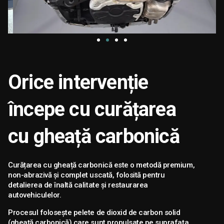
Orice intervenție
începe cu curățarea
cu gheață carbonică
Curățarea cu gheață carbonică este o metodă premium,
non-abrazivă și complet uscată, folosită pentru
detalierea de înaltă calitate și restaurarea
autovehiculelor.
Procesul folosește pelete de dioxid de carbon solid
(gheață carbonică) care sunt propulsate pe suprafața