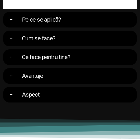
Pe ce se aplică?
Cum se face?
Ce face pentru tine?
Avantaje
Aspect